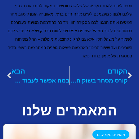
נוטים לעזוב לאחר תקופה של שלושה חודשים. במקום לבזבז את הכסף
שלכם ולמנוע מעצמכם לקיים אורח חיים בריא ומאוזן, זה הזמן לעקוב אחר
הטיפים אותם הצגנו לכם בסקירה הזו. מדובר בהזדמנות מצוינת בעבורכם
כסטודנטים ליצור תמהיל אימונים אפקטיבי לטווח הרחוק שלא רק יסייע לכם
לשמור על משקל תקין אלא גם להגיע לתוצאות מעולות – החל מפיתוח
השרירים ועד שיפור הריכוז באמצעות פעילות גופנית המתבצעת באופן סדיר
במסגרת של אימון בחדר כושר.
הקודם
הבא
קורס מסחר בשוק ההון: מהיום סוחרים חכם – ומרוויחים!
במה אפשר לעבוד בהייטק? 5 תחומים שכדאי להכיר
המאמרים שלנו
מאמרים מקצועיים