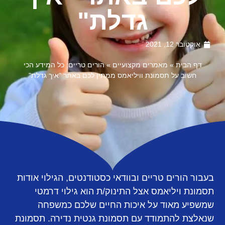
גדלת"
אוקטובר 12, 2021
דף הבית
»
מאמרים מקצועיים
»
הורים טריים: כל המידע הכי
חשוב על תסמונת וויליאמס ממתין לכם באתר "איך גדלת"
בעבור הורים טריים ובוודאי כסטודנטים, הגילוי אודות
תסמונת ויליאמס אצל התינוק/ת הוא גילוי דרמטי
שמשפיע מאוד על איכות החיים שלכם כמשפחה
שנאלצת להתמודד עם תסמונת גנטית נדירה. תסמונת