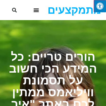
מתמקצעים
הורים טריים: כל
המידע הכי חשוב
על תסמונת
וויליאמס ממתין
לכם באתר "איך