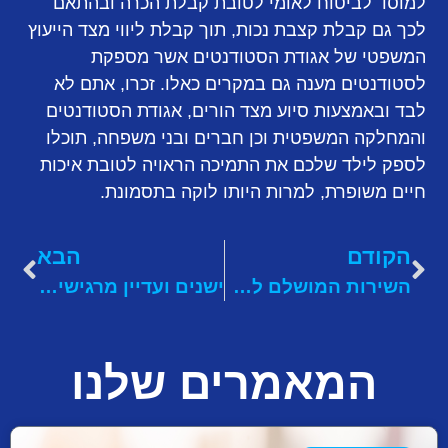
למוסד לביטוח לאומי לטובת קבלת הכרה ובהתאם
לכך גם קבלת קצבת נכות, תוך קבלת ליווי מצד הייעוץ
המשפטי של אגודת הסטודנטים אשר מספקת
לסטודנטים מענה גם במקרים כאלו. זכרו, אתם לא
לבד ובאמצעות סיוע מצד הורים, אגודת הסטודנטים
והמחלקה המשפטית וכן חברים ובני משפחה, תוכלו
לספק לילד שלכם את התמיכה הראויה לטובת איכות
חיים משופרת, למרות היותו לוקה בתסמונת.
הקודם
הבא
השירות המושלם לסטודנטים: אתר "עותקים" מציע שירות הדפסת חוברות אונליין!
ישנים ועדיין מרגישים עייפים? יש מה לעשות
המאמרים שלנו