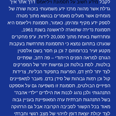
לקבל
מידע חשוב על תסמונת ויליאמס
דרך אתר איך
גדלת אשר מהווה מרכז ידע משמעותי בזכות שורה של
מומחים אשר מעלים מאמרים בנושא מתוך מטרה
לספק ידע מקיף ומהימן. כאמור, תסמונת ויליאמס היא
תסמונת נדירה שתוארה לראשונה בשנת 1961,
ומתרחשת באחת מתוך 20,000 לידות. ע"פ מחקרים
שנערכו בתחום נמצא כי התסמונת מתרחשת בעקבות
מקטע זעיר בכרומוזום 7 וכן גן חסר בשם אלסטין
הגורם למראה הפנים הייחודי – פה רחב, שפתיים
בולטות, לסת בולטת וכן גמישות יתר של המפרקים
לצד יתר לחץ דם, הפרעות בתפקוד הכליות, צרידות
קול וכן רמות גבוהות של סידן בדם. מעבר למאפיינים
הפיזיים הבולטים, תסמונת זו משפיעה גם על אספקט
התנהגותי ולכן נהוג לכנות את הילדים "ילדי אהבה"
בשל התנהגות חברתית ערה המאופיינת בעניין גבוה
מאוד בכל הקשור לסביבה הקרובה אבל גם הרחוקה
לצד יכולת יוצאת דופן לזיהוי של מצב רגשי וחברתי