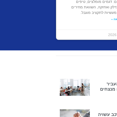
ם: דגמים מומלצים, טיפים
בדלק ואחזקה, השוואת מחירים
מעשיות לתקציב מוגבל.
ה »
עביר
 מנצחים
כב עשויה