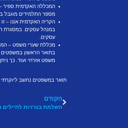
המכללה האקדמית ספיר – ז
מספר התלמידים מוגבל בכל מחזור ל80. התוכנית מנוהלת על ידי שלושה פר
הקריה האקדמית אונו – זו 
במנהל עסקים. במסגרת הלי
עסקים.
מכללת שערי משפט – המכל
בתואר הראשון במשפטים ני
משפט אזרחי ועוד. כך ניתן
תואר במשפטים נחשב ליוקרתי ומ
הקודם