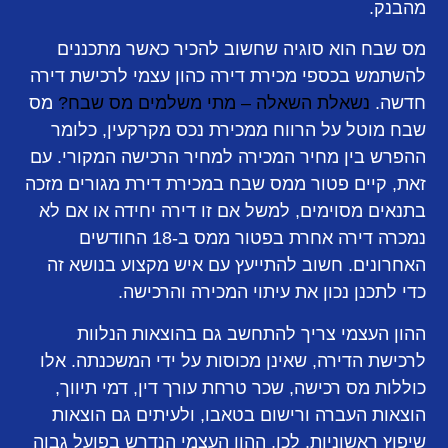
מהבנק.
מס שבח הוא סוגיה שחשוב להכיר כאשר מתכננים
להשתמש בכספי מכירת דירה כהון עצמי לרכישת דירה
חדשה.
נשאלת השאלה – מתי משלמים מס שבח?
מס
שבח מוטל על הרווח ממכירת נכס מקרקעין, כלומר
ההפרש בין מחיר המכירה למחיר הרכישה המקורי. עם
זאת, קיים פטור ממס שבח במכירת דירת מגורים מזכה
בתנאים מסוימים, למשל אם זו דירה יחידה או אם לא
נמכרה דירה אחרת בפטור ממס ב-18 החודשים
האחרונים. חשוב להתייעץ עם איש מקצוע בנושא זה
כדי לתכנן נכון את עיתוי המכירה והרכישה.
ההון העצמי צריך להתחשב גם בהוצאות הנלוות
לרכישת הדירה, שאינן מכוסות על ידי המשכנתה. אלו
כוללות מס רכישה, שכר טרחת עורך דין, דמי תיווך,
הוצאות העברה ורישום בטאבו, ולעיתים גם הוצאות
שיפוץ ראשוניות. לכן, ההון העצמי הנדרש בפועל גבוה