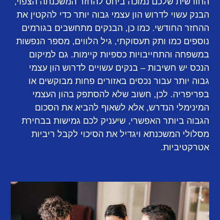
החודשית שלכם נמוכה ביחס להחזר המשכנתה הצפוי,
הבנק עשוי לדרוש הון עצמי גבוה יותר כדי להקטין את
ההחזר החודשי. כמו כן, הבנקים מתחשבים בגורמים
נוספים כמו ותק תעסוקתי, גיל הלווים, מספר הנפשות
במשפחה והתחייבויות כספיות קיימות. גם למיקום
הנכס יש חשיבות – בנקים עשויים לדרוש הון עצמי
גבוה יותר עבור נכסים באזורים פחות מבוקשים או
בפריפריה. לכן, חשוב שלא להסתפק בהון העצמי
המינימלי הנדרש, אלא לשאוף להביא את הסכום
הגבוה ביותר האפשרי, שיעניק לכם גמישות בבחירת
מסלולי המשכנתא ויגדיל את הסיכוי לקבל ריביות
אטרקטיביות.