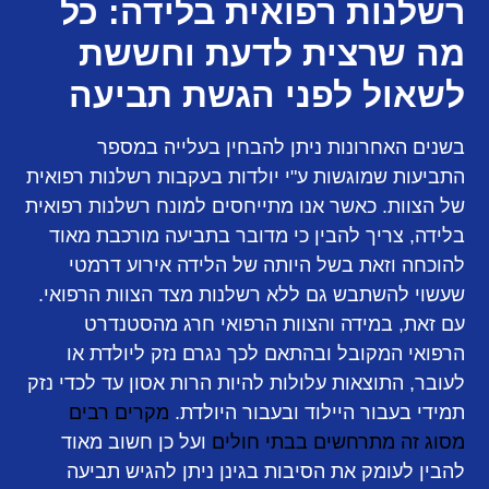
רשלנות רפואית בלידה: כל
מה שרצית לדעת וחששת
לשאול לפני הגשת תביעה
בשנים האחרונות ניתן להבחין בעלייה במספר
התביעות שמוגשות ע"י יולדות בעקבות רשלנות רפואית
של הצוות. כאשר אנו מתייחסים למונח רשלנות רפואית
בלידה, צריך להבין כי מדובר בתביעה מורכבת מאוד
להוכחה וזאת בשל היותה של הלידה אירוע דרמטי
שעשוי להשתבש גם ללא רשלנות מצד הצוות הרפואי.
עם זאת, במידה והצוות הרפואי חרג מהסטנדרט
הרפואי המקובל ובהתאם לכך נגרם נזק ליולדת או
לעובר, התוצאות עלולות להיות הרות אסון עד לכדי נזק
תמידי בעבור היילוד ובעבור היולדת.
מקרים רבים
מסוג זה מתרחשים בבתי חולים
ועל כן חשוב מאוד
להבין לעומק את הסיבות בגינן ניתן להגיש תביעה