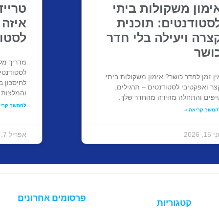
ימון משקולות ביתי
טרייד
סטודנטים: תוכנית
איזה 
צרה ויעילה בלי חדר
לסטו
ושר
מדריך מל
לסטודנטי
ין זמן לחדר כושר? אימון משקולות ביתי
לחיסכון 
צר ואפקטיבי לסטודנטים – תרגילים,
והמלצות 
יפים והתחלה מהירה מהחדר שלך.
להמשך קריא
המשך קריאה »
 15, 2026
אפריל 7, 2026
פרסומים אחרונים
קטגוריות