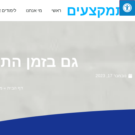
מתמקצעים
ראשי
מי אנחנו
לימודים 
גם בזמן התו
נובמבר 17, 2023
דף הבית
»
מא