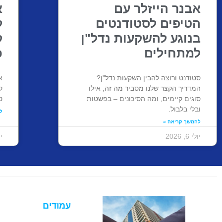
אבנר הייזלר עם
א
הטיפים לסטודנטים
ל
בנוגע להשקעות נדל"ן
ק
למתחילים
כ
סטודנט ורוצה להבין השקעות נדל"ן?
א
המדריך הקצר שלנו מסביר מה זה, אילו
ק
סוגים קיימים, ומה הסיכונים – בפשטות
ט
ובלי בלבול.
ל
להמשך קריאה »
יולי 6, 2026
יוני
עמודים