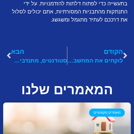
בתעשייה כדי לפתוח דלתות להזדמנויות. על ידי
התנתקות מהתבניות המסורתיות, אתם יכולים לסלול
את דרככם לעתיד מתגמל ומשגשג.
הקודם
הבא
לוקחים את המחשב לאוניברסיטה? כך תבחרו תיק גב ללפטופ!
סטודנטים, מתנדבים בעמותות? כך תוכלו להשיג מימון מקרנות פילנתרופיה
המאמרים שלנו
מאמרים מקצועיים