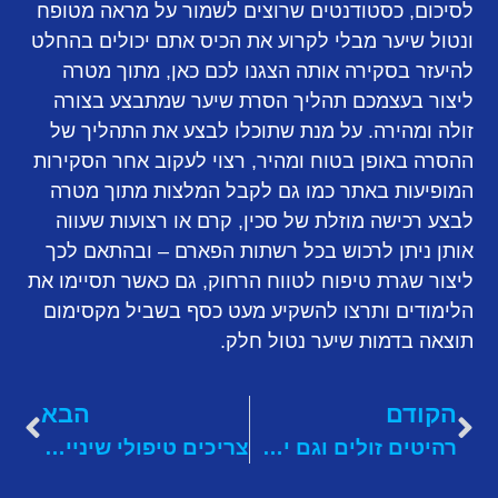
לסיכום, כסטודנטים שרוצים לשמור על מראה מטופח
ונטול שיער מבלי לקרוע את הכיס אתם יכולים בהחלט
להיעזר בסקירה אותה הצגנו לכם כאן, מתוך מטרה
ליצור בעצמכם תהליך הסרת שיער שמתבצע בצורה
זולה ומהירה. על מנת שתוכלו לבצע את התהליך של
ההסרה באופן בטוח ומהיר, רצוי לעקוב אחר הסקירות
המופיעות באתר כמו גם לקבל המלצות מתוך מטרה
לבצע רכישה מוזלת של סכין, קרם או רצועות שעווה
אותן ניתן לרכוש בכל רשתות הפארם – ובהתאם לכך
ליצור שגרת טיפוח לטווח הרחוק, גם כאשר תסיימו את
הלימודים ותרצו להשקיע מעט כסף בשביל מקסימום
תוצאה בדמות שיער נטול חלק.
הקודם
הבא
רהיטים זולים וגם יפים? יש דבר כזה: כדאי שתכירו את "האוס דיזיין"
צריכים טיפולי שיניים? בחירת המרפאה היא השלב החשוב ביותר