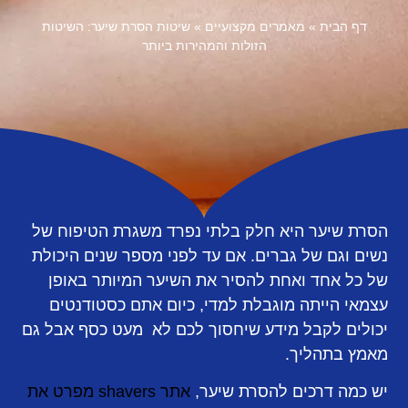
דף הבית
»
מאמרים מקצועיים
»
שיטות הסרת שיער: השיטות
הזולות והמהירות ביותר
הסרת שיער היא חלק בלתי נפרד משגרת הטיפוח של
נשים וגם של גברים. אם עד לפני מספר שנים היכולת
של כל אחד ואחת להסיר את השיער המיותר באופן
עצמאי הייתה מוגבלת למדי, כיום אתם כסטודנטים
יכולים לקבל מידע שיחסוך לכם לא מעט כסף אבל גם
מאמץ בתהליך.
יש כמה דרכים להסרת שיער,
אתר shavers מפרט את