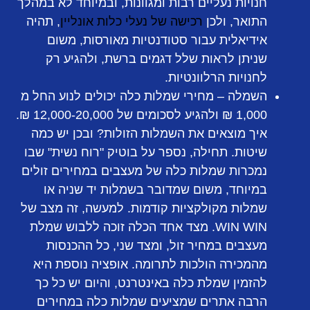
חנויות נעליים רבות ומגוונות, ובמיוחד לא במהלך
התואר, ולכן
רכישה של נעלי כלות אונליין
, תהיה
אידיאלית עבור סטודנטיות מאורסות, משום
שניתן לראות שלל דגמים ברשת, ולהגיע רק
לחנויות הרלוונטיות.
השמלה
– מחירי שמלות כלה יכולים לנוע החל מ
1,000 ₪ ולהגיע לסכומים של 12,000-20,000 ₪.
איך מוצאים את השמלות הזולות? ובכן יש כמה
שיטות. תחילה, נספר על בוטיק "רוח נשית" שבו
נמכרות שמלות כלה של מעצבים במחירים זולים
במיוחד, משום שמדובר בשמלות יד שניה או
שמלות מקולקציות קודמות. למעשה, זה מצב של
WIN WIN. מצד אחד הכלה זוכה ללבוש שמלת
מעצבים במחיר זול, ומצד שני, כל ההכנסות
מהמכירה הולכות לתרומה. אופציה נוספת היא
להזמין שמלת כלה באינטרנט, והיום יש כל כך
הרבה אתרים שמציעים שמלות כלה במחירים