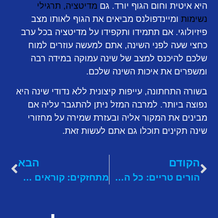
היא איטית וחום הגוף יורד. גם
מדיטציה, תרגילי
נשימות
ומיינדפולנס מביאים את הגוף לאותו מצב
פיזיולוגי. אם תתמידו ותקפידו על מדיטציה בכל ערב
כחצי שעה לפני השינה, אתם למעשה עוזרים למוח
שלכם להיכנס למצב של שינה עמוקה במידה רבה
ומשפרים את איכות השינה שלכם.
בשורה התחתונה, עייפות קיצונית ללא נדודי שינה היא
נפוצה ביותר. למרבה המזל ניתן להתגבר עליה אם
מבינים את המקור אליה ובעזרת שמירה על מחזורי
שינה תקינים תוכלו גם אתם לעשות זאת.
הקודם
הבא
הורים טריים: כל המידע הכי חשוב על תסמונת וויליאמס ממתין לכם באתר "איך גדלת"
מתחזקים: קוראים פרקי תהילים יומיים במהלך השבוע