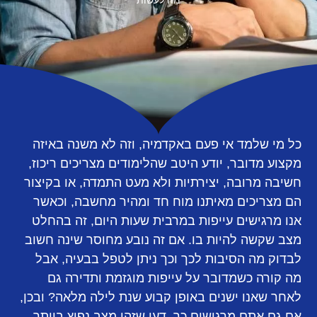
מה לעשות
כל מי שלמד אי פעם באקדמיה, וזה לא משנה באיזה
מקצוע מדובר, יודע היטב שהלימודים מצריכים ריכוז,
חשיבה מרובה, יצירתיות ולא מעט התמדה, או בקיצור
הם מצריכים מאיתנו מוח חד ומהיר מחשבה, וכאשר
אנו מרגישים עייפות במרבית שעות היום, זה בהחלט
מצב שקשה להיות בו. אם זה נובע מחוסר שינה חשוב
לבדוק מה הסיבות לכך וכך ניתן לטפל בבעיה, אבל
מה קורה כשמדובר על עייפות מוגזמת ותדירה גם
לאחר שאנו ישנים באופן קבוע שנת לילה מלאה? ובכן,
אם גם אתם מרגישים כך, דעו שזהו מצב נפוץ ביותר