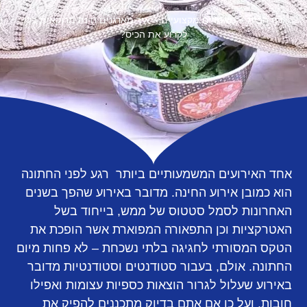
דף הבית
»
מאמרים מקצועיים
»
איך מארגנים חינה מרוקאית בלי
לקרוע את הכיס?
אחד האירועים המשמעותיים ביותר רגע לפני החתונה
הוא כמובן אירוע החינה. מדובר באירוע שהפך בשנים
האחרונות לסמל סטטוס של ממש, בייחוד בשל
האטרקציות וכן התפאורה המפוארת אשר הופכת את
הטקס המסורתי לחגיגה בלתי נשכחת – לא פחות מיום
החתונה. אולם, בעבור סטודנטים וסטודנטיות מדובר
באירוע שעלול לגרור הוצאות כספיות עצומות ואפילו
חובות, ועל כן אם אתם בדיוק מתכננים להפיק את