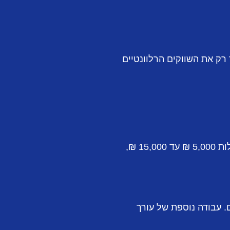
רק את השווקים הרלוונטיים
במדינות רבות נדרש תרגום הפטנט לשפת המדינה. תרגום מקצועי של מסמכי פטנט עשוי לעלות 5,000 ₪ עד 15,000 ₪,
 עבודה נוספת של עורך