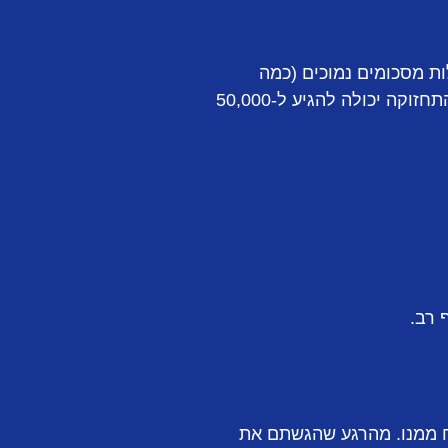
ת מסכומים נמוכים (כמה
מאות שקלים בשנים הראשונות) ועולות בהדרגה ככל שהפטנט "מתבגר". במדינות מסוימות, התחזוקה יכולה להגיע ל-50,000
 רב.
ח ממנו. מהרגע שהגשתם את